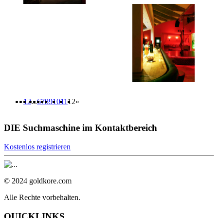
1
2
...
6
7
8
9
10
11
12
»
DIE Suchmaschine im Kontaktbereich
Kostenlos registrieren
© 2024 goldkore.com
Alle Rechte vorbehalten.
QUICKLINKS