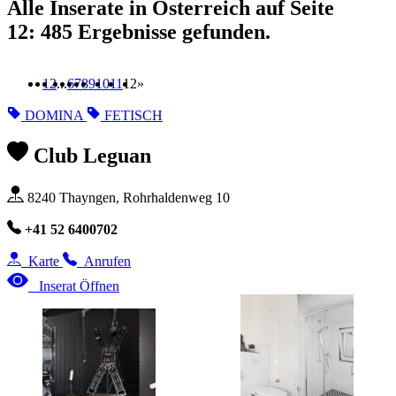
Alle Inserate in Österreich auf Seite
12:
485
Ergebnisse gefunden.
1
2
...
6
7
8
9
10
11
12
»
DOMINA
FETISCH
Club Leguan
8240 Thayngen, Rohrhaldenweg 10
+41 52 6400702
Karte
Anrufen
Inserat Öffnen