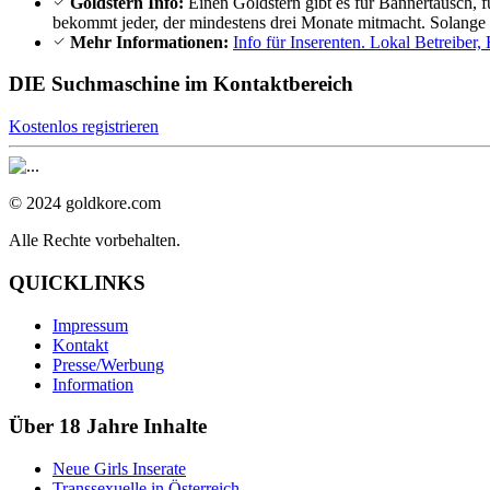
Goldstern Info:
Einen
Goldstern
gibt es für Bannertausch,
f
bekommt jeder, der mindestens drei Monate mitmacht. Solange B
Mehr Informationen:
Info für Inserenten. Lokal Betreibe
DIE Suchmaschine im Kontaktbereich
Kostenlos registrieren
© 2024 goldkore.com
Alle Rechte vorbehalten.
QUICKLINKS
Impressum
Kontakt
Presse/Werbung
Information
Über 18 Jahre Inhalte
Neue Girls Inserate
Transsexuelle in Österreich