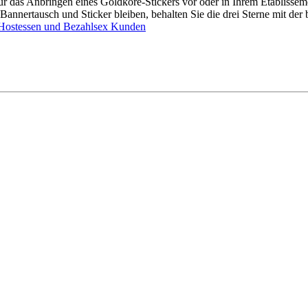
ür das Anbringen eines Goldkore-Stickers vor oder in Ihrem Etablissem
annertausch und Sticker bleiben, behalten Sie die drei Sterne mit der 
r, Hostessen und Bezahlsex Kunden